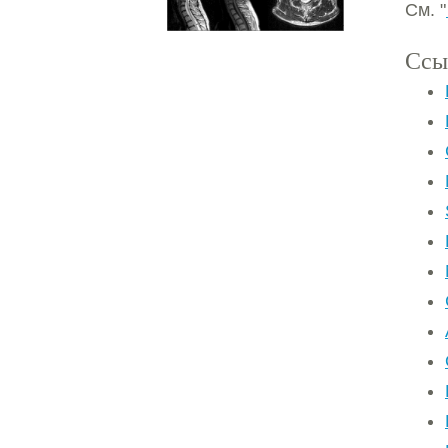
См. "
Ссы