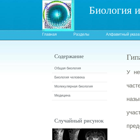
Биология 
Главная
Разделы
Алфавитный указа
Гип
Содержание
Общая биология
У не
Биология человека
част
Молекулярная биология
Медицина
назы
уча
Случайный рисунок
пред