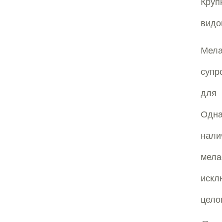
Круп
видо
Мел
супр
для 
Одна
нал
мела
искл
цело