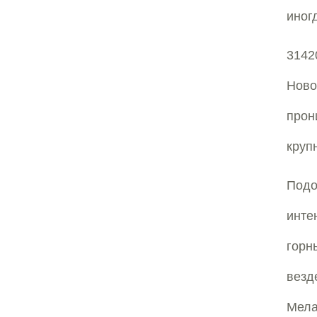
иног
3142
Ново
прон
круп
Под
инте
горн
вез
Мела