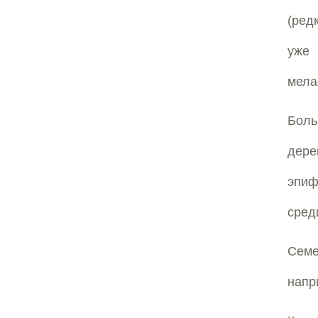
(ред
уже
мела
Боль
дер
эпиф
сред
Семе
напр