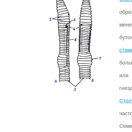
обра
мен
буто
стам
боль
или 
гнез
Стол
част
Семе