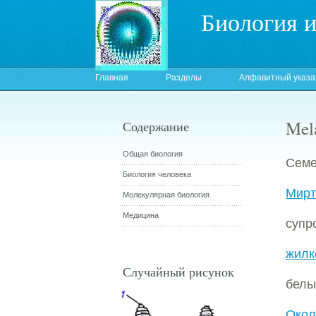
Биология 
Главная
Разделы
Алфавитный указа
Mel
Содержание
Общая биология
Сем
Биология человека
Мирт
Молекулярная биология
Медицина
супр
жилк
Случайный рисунок
белы
Окол