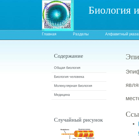
Биология 
Главная
Разделы
Алфавитный указа
Эпи
Содержание
Общая биология
Эпиф
Биология человека
явля
Молекулярная биология
Медицина
мест
Ссы
Случайный рисунок