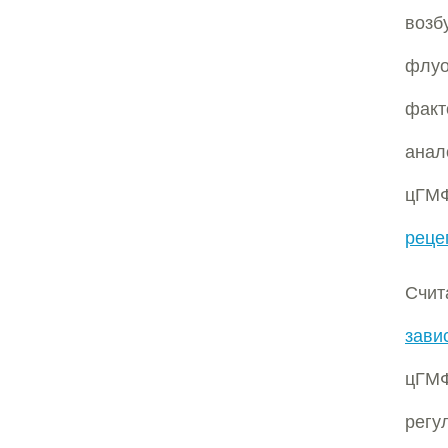
возб
флуо
факт
анал
цГМФ
реце
Счит
зави
цГМФ
регу