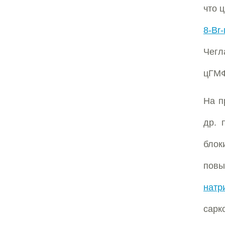
что 
8-Br
Чегл
цГМФ
На п
др. 
блок
повы
натр
сарк