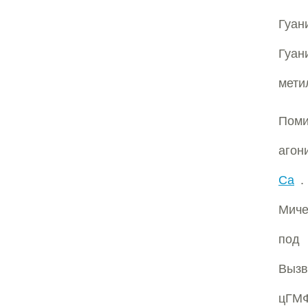
Гуан
Гуан
мети
Поми
агон
Ca
. 
Миче
под
Вызв
цГМФ