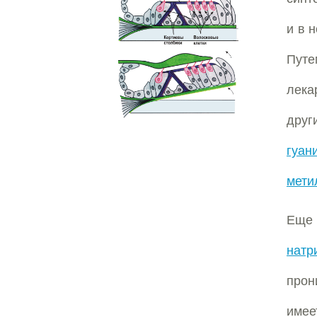
и в 
Путе
лека
дру
гуан
мети
Еще
натр
прон
име