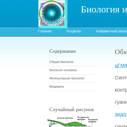
Биология 
Главная
Разделы
Алфавитный указа
Обм
Содержание
Общая биология
цГМ
Биология человека
Син
Молекулярная биология
Медицина
кон
гуа
Случайный рисунок
эндо
синт