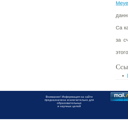
Meye
данн
Ca к
за с
этог
Ссы
Внимание! Информация на сайте
предназначена исключительно для
образовательных
и научных целей