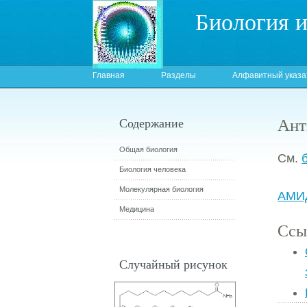
Биология 
Главная
Разделы
Алфавитный указа
Ант
Содержание
Общая биология
См.
Биология человека
Молекулярная биология
АМИ
Медицина
Ссы
Случайный рисунок