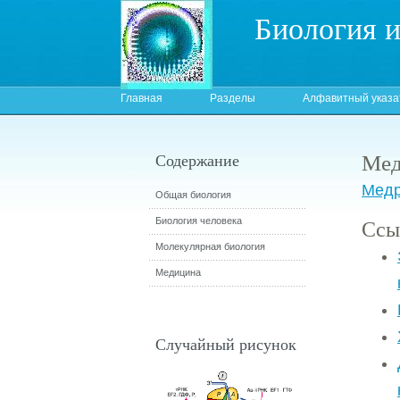
Биология 
Главная
Разделы
Алфавитный указа
Мед
Содержание
Медр
Общая биология
Ссы
Биология человека
Молекулярная биология
Медицина
Случайный рисунок