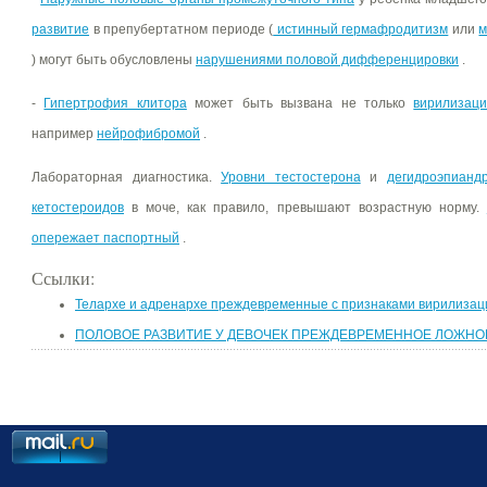
развитие
в препубертатном периоде (
истинный гермафродитизм
или
м
) могут быть обусловлены
нарушениями половой дифференцировки
.
-
Гипертрофия клитора
может быть вызвана не только
вирилизац
например
нейрофибромой
.
Лабораторная диагностика.
Уровни тестостерона
и
дегидроэпианд
кетостероидов
в моче, как правило, превышают возрастную норму.
опережает паспортный
.
Ссылки:
Телархе и адренархе преждевременные с признаками вирилизац
ПОЛОВОЕ РАЗВИТИЕ У ДЕВОЧЕК ПРЕЖДЕВРЕМЕННОЕ ЛОЖНО