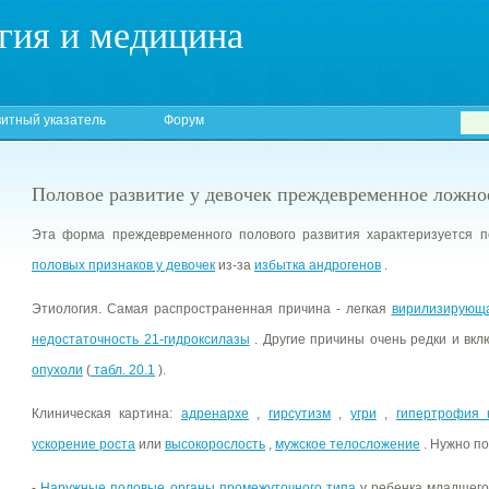
гия и медицина
итный указатель
Форум
Половое развитие у девочек преждевременное ложно
Эта форма преждевременного полового развития характеризуется 
половых признаков у девочек
из-за
избытка андрогенов
.
Этиология. Самая распространенная причина - легкая
вирилизирующ
недостаточность 21-гидроксилазы
. Другие причины очень редки и вк
опухоли
(
табл. 20.1
).
Клиническая картина:
адренархе
,
гирсутизм
,
угри
,
гипертрофия 
ускорение роста
или
высокорослость
,
мужское телосложение
. Нужно п
-
Наружные половые органы промежуточного типа
у ребенка младшего