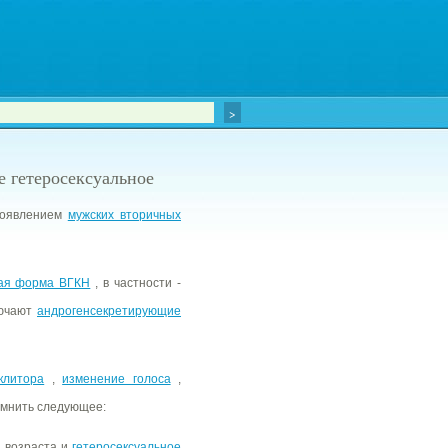
е гетеросексуальное
появлением
мужских вторичных
ая форма ВГКН
, в частности -
лючают
андрогенсекретирующие
клитора
,
изменение голоса
,
омнить следующее:
 возраста и
гетеросексуальное