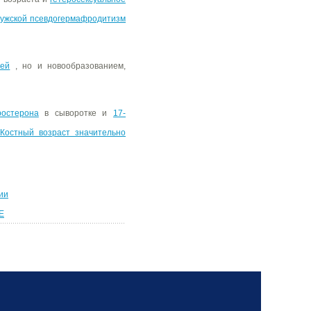
ужской псевдогермафродитизм
ией
, но и новообразованием,
ростерона
в сыворотке и
17-
Костный возраст значительно
ии
Е