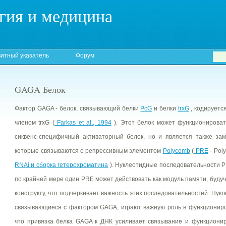
гия и медицина
итный указатель
Форум
GAGA Белок
Фактор GAGA - белок, связывающий белки
PcG
и белки
trxG
, кодируетс
членом trxG (
Farkas et al., 1994
). Этот белок может функционироват
сиквенс-специфичный активаторный белок, но и является также за
которые связываются с репрессивным элементом
Polycomb
(
PRE
- Pol
RNAi и сборка гетерохроматина
). Нуклеотидные последовательности P
по крайней мере один PRE может действовать как модуль памяти, буду
конструкту, что подчеркивает важность этих последовательностей. Нук
связывающиеся с фактором GAGA, играют важную роль в функциониро
что привязка белка GAGA к ДНК усиливает связывание и функцион