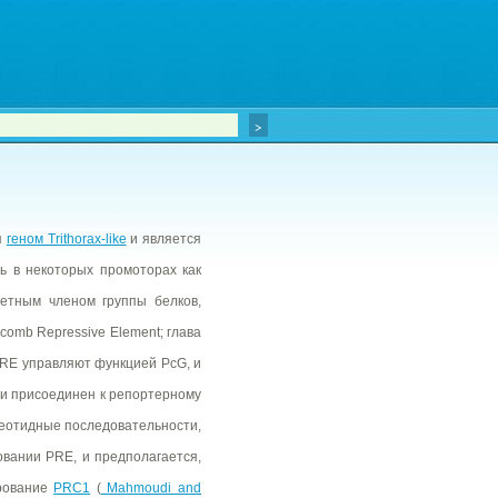
я
геном Trithorax-like
и является
ь в некоторых промоторах как
метным членом группы белков,
ycomb Repressive Element; глава
RE управляют функцией PcG, и
чи присоединен к репортерному
леотидные последовательности,
вании PRE, и предполагается,
ирование
PRC1
(
Mahmoudi and