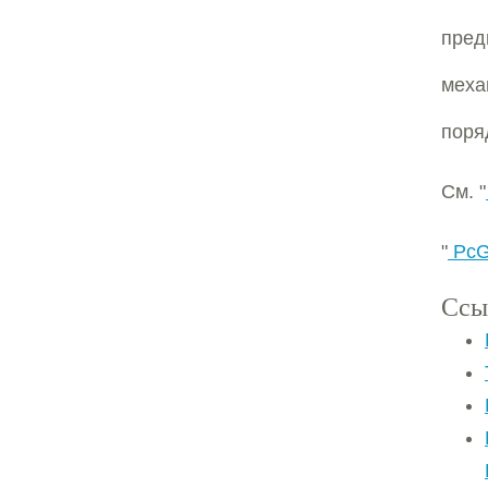
пред
меха
поря
См. "
"
PcG
Ссы