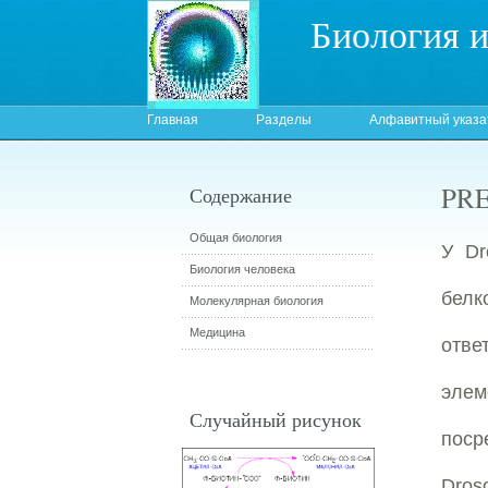
Биология 
Главная
Разделы
Алфавитный указа
PRE
Содержание
Общая биология
У Dr
Биология человека
белк
Молекулярная биология
Медицина
отве
элем
Случайный рисунок
поср
Dros