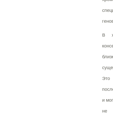
спец
гено
В х
кон
близ
суще
Это
посл
и мо
не 