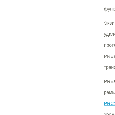
функ
Экви
удал
прот
PREs
тран
PREs
рамк
PRC
хром