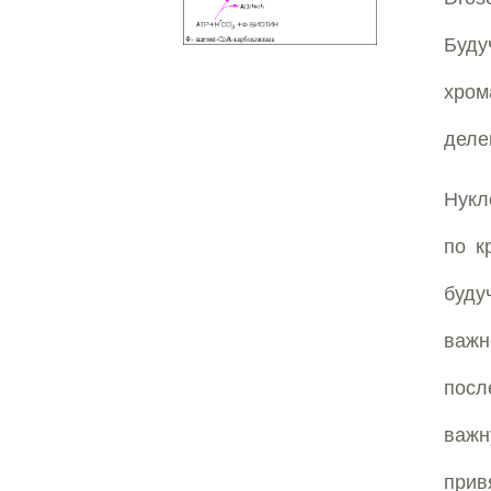
Буду
хром
деле
Нукл
по к
буду
важ
посл
важн
при