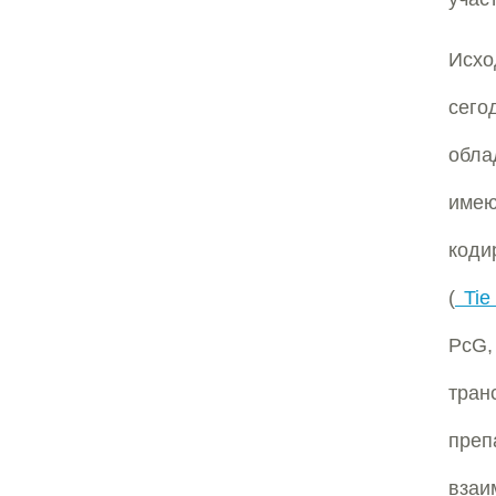
Исх
сег
обла
имею
коди
(
Tie 
PcG
тран
преп
взаи