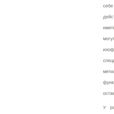
себе
дейс
имет
могу
изо
спе
мети
функ
оста
У р