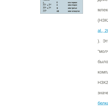
млек
(НЗК2
al., 
). Э
"мол
был
комп
НЗК2
знач
белк