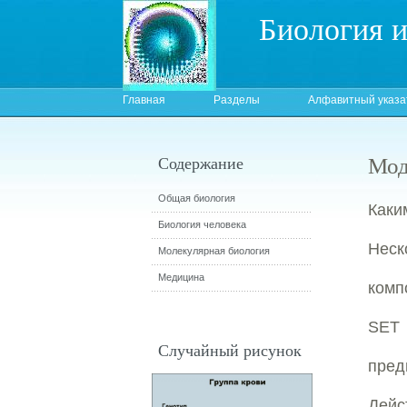
Биология 
Главная
Разделы
Алфавитный указа
Мод
Содержание
Общая биология
Каки
Биология человека
Неск
Молекулярная биология
Медицина
комп
SET 
Случайный рисунок
пред
Дей