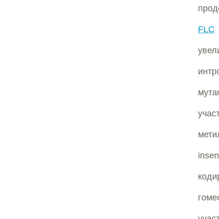
прод
FLC
увел
интр
мута
учас
мети
inse
код
гоме
учас