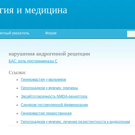
гия и медицина
итный указатель
Форум
нарушения андрогенной рецепции
БАС: роль протеинкиназы С
Ссылки:
Гинекомастия у мальчиков
Гипогонадизм у мужчин: причины
Эксайтотоксичность NMDA-рецептора
Синдром тестикулярной феминизации
Гинекомастия лекарственная
Гипогонадизм у мужчин: лечение резистентности к андрогенам