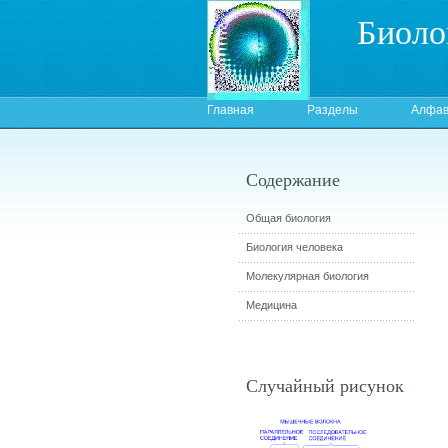
Биоло
Главная
Разделы
Алфав
Содержание
Общая биология
Биология человека
Молекулярная биология
Медицина
Случайный рисунок