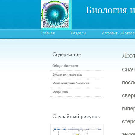
Биология 
Главная
Разделы
Алфавитный указа
Лют
Содержание
Общая биология
Снач
Биология человека
посл
Молекулярная биология
Медицина
свер
гип
Случайный рисунок
сте
эндо