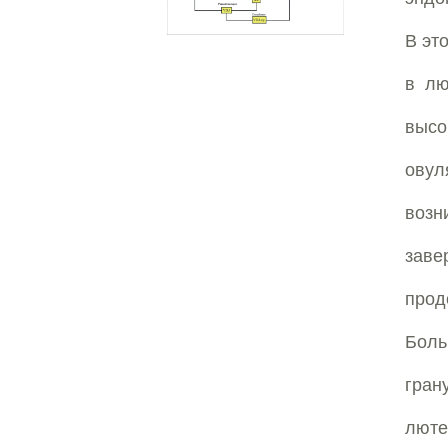
В эт
в лю
высо
овул
воз
заве
прод
Бол
гра
лют