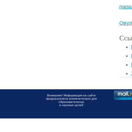
пара
Овул
Ссы
Внимание! Информация на сайте
предназначена исключительно для
образовательных
и научных целей