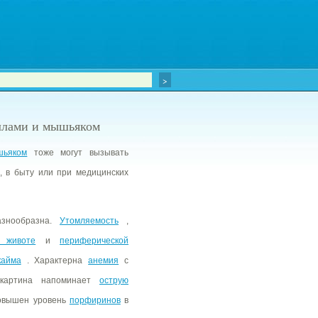
ллами и мышьяком
шьяком
тоже могут вызывать
, в быту или при медицинских
знообразна.
Утомляемость
,
 животе
и
периферической
кайма
. Характерна
анемия
с
картина напоминает
острую
повышен уровень
порфиринов
в