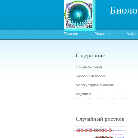
Биоло
Главная
Разделы
Алфав
Содержание
Общая биология
Биология человека
Молекулярная биология
Медицина
Случайный рисунок