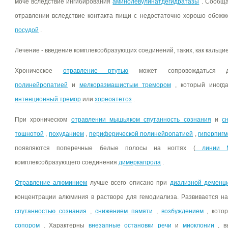
моче вследствие ингибирования
аминолевулинатдегидратазы
. Сообща
отравлении вследствие контакта пищи с недостаточно хорошо обож
посудой
.
Лечение - введение комплексобразующих соединений, таких, как кальц
Хроническое
отравление ртутью
может сопровождаться 
полинейропатией
и
мелкоразмашистым тремором
, который иногд
интенционный тремор
или
хореоатетоз
.
При хроническом
отравлении мышьяком
спутанность сознания
и
с
тошнотой
,
похуданием
,
периферической полинейропатией
,
гиперпиг
появляются поперечные белые полосы на ногтях (
линии 
комплексобразующего соединения
димеркапрола
.
Отравление алюминием
лучше всего описано при
диализной деменц
концентрации алюминия в растворе для гемодиализа. Развивается 
спутанностью сознания
,
снижением памяти
,
возбуждением
, кото
сопором
. Характерны
внезапные остановки речи
и
миоклонии
, в