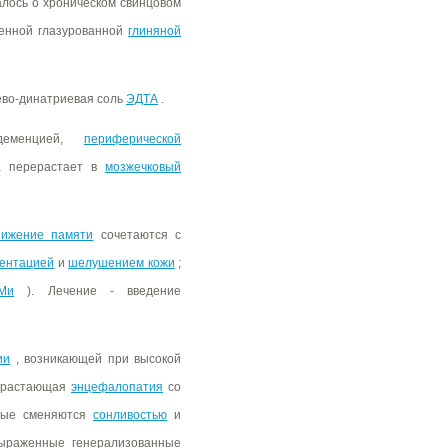
лось о хроническом свинцовом
женной глазурованной
глиняной
иево-динатриевая соль
ЭДТА
.
деменцией,
периферической
а перерастает в
мозжечковый
нижение памяти
сочетаются с
ментацией
и
шелушением кожи
;
Ми
). Лечение - введение
ии
, возникающей при высокой
нарастающая
энцефалопатия
со
рые сменяются
сонливостью
и
ыраженные генерализованные