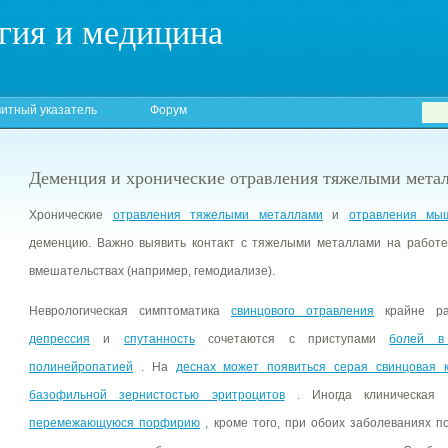
гия и медицина
итный указатель
Форум
Деменция и хронические отравления тяжелыми мета
Хронические
отравления тяжелыми металлами
и
отравления мы
деменцию. Важно выявить контакт с тяжелыми металлами на работе
вмешательствах (например, гемодиализе).
Неврологическая симптоматика
свинцового отравления
крайне ра
депрессия
и
спутанность
сочетаются с приступами
болей в
полинейропатией
. На
деснах может появиться серая свинцовая 
базофильной зернистостью эритроцитов
. Иногда клиническая 
перемежающуюся порфирию
, кроме того, при обоих заболеваниях 