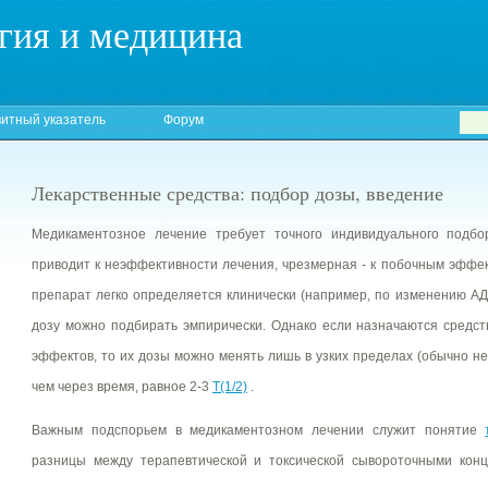
гия и медицина
итный указатель
Форум
Лекарственные средства: подбор дозы, введение
Медикаментозное лечение требует точного индивидуального подбо
приводит к неэффективности лечения, чрезмерная - к побочным эффек
препарат легко определяется клинически (например, по изменению АД
дозу можно подбирать эмпирически. Однако если назначаются средст
эффектов, то их дозы можно менять лишь в узких пределах (обычно не
чем через время, равное 2-3
Т(1/2)
.
Важным подспорьем в медикаментозном лечении служит понятие
разницы между терапевтической и токсической сывороточными конц