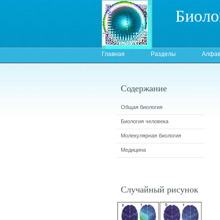
Биоло
Главная
Разделы
Алфав
Содержание
Общая биология
Биология человека
Молекулярная биология
Медицина
Случайный рисунок