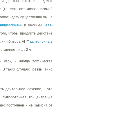
тва, должна лежать в пределах
к (то есть нет дозозависимой
 давать дозу существенно выше
нициллинами
и многими
бета-
того, чтобы продлить действие
ма ингибитора АПФ
каптоприла
в
оставляет лишь 2 ч.
 узок, и иногда токсическая
. В таких случаях чрезвычайно
ь длительное лечение, - это
 сывороточная концентрация
енс постоянен и не зависит от