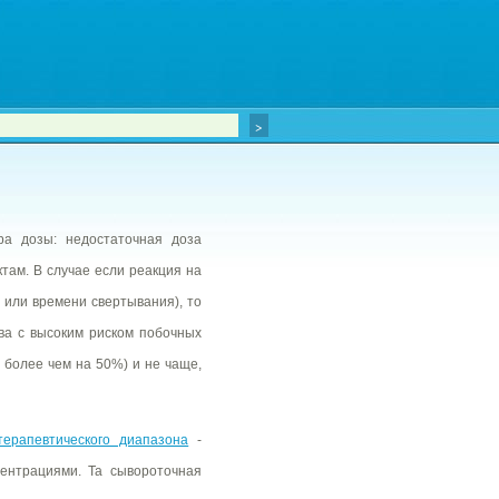
ра дозы: недостаточная доза
там. В случае если реакция на
 или времени свертывания), то
ва с высоким риском побочных
 более чем на 50%) и не чаще,
терапевтического диапазона
-
ентрациями. Та сывороточная