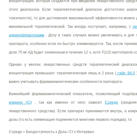
концентрация, которая создается при введении лекарственного средс
этого диапазона. Если терапевтический диапазон достаточно широ
токсичности), то для достижения максимальной эффективности можно
минимальной терапевтической. Так иногда поступают, например, с
пе
адреноблокаторами
. Дозу в таких случаях можно увеличивать и для 
препарата, особенно если он быстро элиминируется. Так, после прие
дозе 75 мг АД будет сниженным в течение 12 ч, хотя Т(1/2) каптоприла с
Однако у многих лекарственных средств терапевтический диапазон
концентрация превышает терапевтическую лишь в 2 раза (
табл. 68.5
)
важно учитывать фармакокинетические особенности препарата.
Важнейший фармакокинетический показатель, позволяющий подобрат
клиренс (Cl)
, так как именно от него зависит
Ссредн
(средняя
лекарственного средства). Если препарат принимается внутрь, а клир
дозы (то есть элиминация подчиняется кинетике первого порядка), то
Cсредн = Биодоступность х Доза / Cl х Интервал.