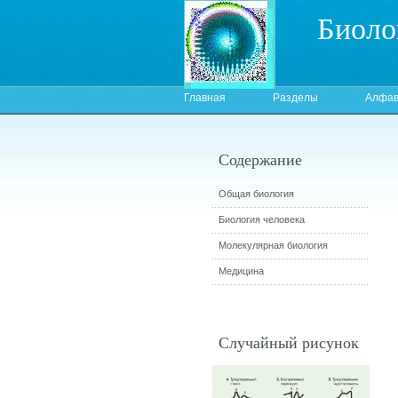
Биоло
Главная
Разделы
Алфав
Содержание
Общая биология
Биология человека
Молекулярная биология
Медицина
Случайный рисунок