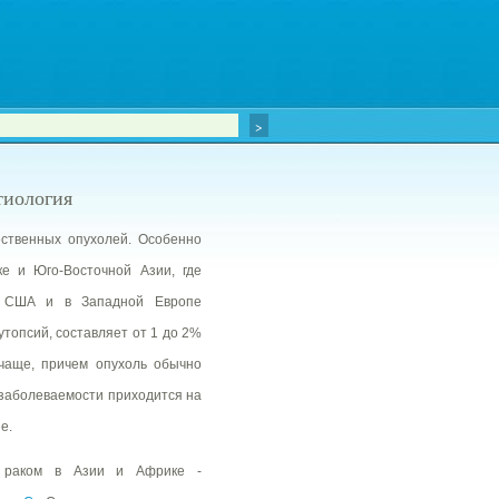
тиология
ственных опухолей. Особенно
е и Юго-Восточной Азии, где
 В США и в Западной Европе
топсий, составляет от 1 до 2%
чаще, причем опухоль обычно
 заболеваемости приходится на
е.
м раком в Азии и Африке -