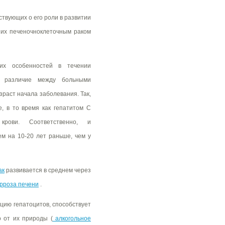
ствующих о его роли в развитии
ших печеночноклеточным раком
их особенностей в течении
е различие между больными
зраст начала заболевания. Так,
, в то время как гепатитом С
рови. Соответственно, и
ем на 10-20 лет раньше, чем у
ак
развивается в среднем через
рроза печени
.
цию гепатоцитов, способствует
 от их природы (
алкогольное