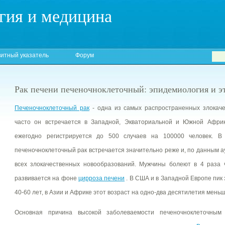
гия и медицина
итный указатель
Форум
Рак печени печеночноклеточный: эпидемиология и э
Печеночноклеточный рак
- одна из самых распространенных злокаче
часто он встречается в Западной, Экваториальной и Южной Африк
ежегодно регистрируется до 500 случаев на 100000 человек.
печеночноклеточный рак встречается значительно реже и, по данным ау
всех злокачественных новообразований. Мужчины болеют в 4 раза 
развивается на фоне
цирроза печени
. В США и в Западной Европе пик
40-60 лет, в Азии и Африке этот возраст на одно-два десятилетия меньш
Основная причина высокой заболеваемости печеночноклеточны