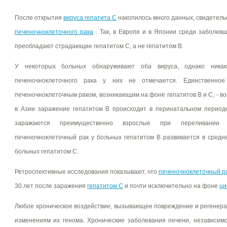
После открытия
вируса гепатита С
накопилось много данных, свидетель
печеночноклеточного рака
. Так, в Европе и в Японии среди заболев
преобладают страдающие гепатитом С, а не гепатитом В.
У некоторых больных обнаруживают оба вируса, однако никак
печеночноклеточного рака у них не отмечается. Единственно
печеночноклеточным раком, возникающим на фоне гепатитов В и С, - во
в Азии заражение гепатитом В происходит в перинатальном периоде
заражаются преимущественно взрослые при переливании к
печеночноклеточный рак у больных гепатитом В развивается в средн
больных гепатитом С.
Ретроспективные исследования показывают, что
печеночноклеточный р
30 лет после заражения
гепатитом С
и почти исключительно на фоне
ци
Любое хроническое воздействие, вызывающее повреждение и регенера
изменениям их генома. Хронические заболевания печени, независимо