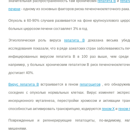
значительная распространенность там хронических
гепатита В
и
гепат
печени
- одному из основных факторов риска печеночноклеточного рака.
Опухоль в 60-90% случаев развивается на фоне крупноузлового цирр
больных циррозом печени составляет 3% в год.
Этиологическая роль вируса
гепатита В
доказана весьма убеди
исследования показали, что в ряде азиатских стран заболеваемость п
инфицированных вирусом гепатита В в 100 раз выше, чем среди 
например, у больных хроническим гепатитом В риск печеночноклеточ
достигает 40%.
Вирус гепатита В
встраивается в геном
гепатоцитов
, его обнаружив
соседних с опухолью нормальных клетках. Вирус изменяет экспрес
инсерционного мутагенеза, перестройки хромосом и активации тра
способностью активировать транскрипцию, кодируются
геном Х
и
геном 
Поврежденные и регенерирующие гепатоциты, по-видимому, яв
мишенями.