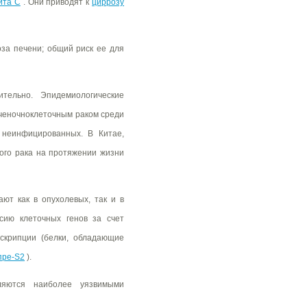
ита С
. Они приводят к
циррозу
оза печени; общий риск ее для
тельно. Эпидемиологические
еченочноклеточным раком среди
неинфицированных. В Китае,
ного рака на протяжении жизни
ают как в опухолевых, так и в
сию клеточных генов за счет
нскрипции (белки, обладающие
пре-S2
).
ляются наиболее уязвимыми