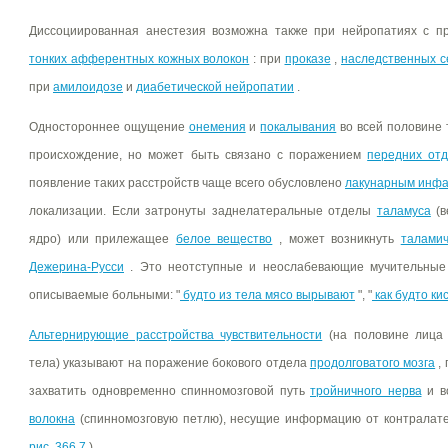
Диссоциированная анестезия возможна также при нейропатиях с 
тонких афферентных кожных волокон
: при
проказе
,
наследственных с
при
амилоидозе
и
диабетической нейропатии
.
Одностороннее ощущение
онемения
и
покалывания
во всей половине
происхождение, но может быть связано с поражением
передних от
появление таких расстройств чаще всего обусловлено
лакунарным инфа
локализации. Если затронуты заднелатеральные отделы
таламуса
(в
ядро) или прилежащее
белое вещество
, может возникнуть
талами
Дежерина-Русси
. Это неотступные и неослабевающие мучительны
описываемые больными: "
будто из тела мясо вырывают
", "
как будто ки
Альтернирующие расстройства чувствительности
(на половине лица 
тела) указывают на поражение бокового отдела
продолговатого мозга
, 
захватить одновременно спинномозговой путь
тройничного нерва
и в
волокна
(спинномозговую петлю), несущие информацию от контралат
рис. 366.7
).