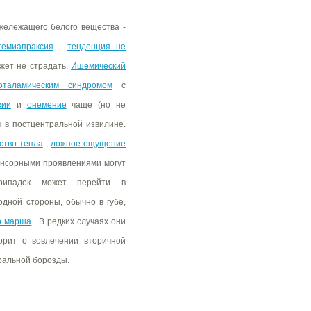
жележащего белого вещества -
гемиапраксия
,
тенденция не
жет не страдать.
Ишемический
оталамическим синдромом
с
зии
и
онемение
чаще (но не
 в постцентральной извилине.
ство тепла
,
ложное ощущение
сенсорными проявлениями могут
ипадок может перейти в
одной стороны, обычно в губе,
о марша
. В редких случаях они
орит о вовлечении вторичной
ральной борозды.