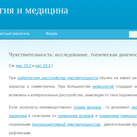
гия и медицина
итный указатель
Форум
Чувствительность: исследование, топическая диагно
См.
рис. 23.2
и
рис. 23.3
).
При
нейропатиях
расстройства чувствительности
обычно не имеют рез
характер и симметричны. При большинстве
нейропатий
страдают вс
возможны и избирательные расстройства, зависящие от типа пораженн
Если затронуты преимущественно
тонкие волокна
, то возникают
ди
характера
в сочетании со
снижением болевой
и
снижением температ
сохранными
проприоцептивной чувствительностью
, двигательными ф
рефлексами.