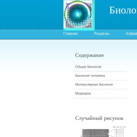
Биоло
Главная
Разделы
Алфав
Содержание
Общая биология
Биология человека
Молекулярная биология
Медицина
Случайный рисунок