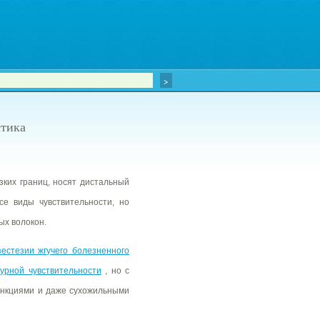
стика
ких границ, носят дистальный
е виды чувствительности, но
ых волокон.
зестезии
жгучего болезненного
урной чувствительности
, но с
ункциями и даже сухожильными