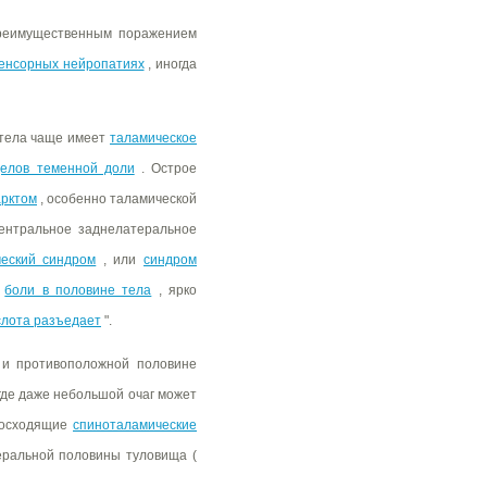
преимущественным поражением
енсорных нейропатиях
, иногда
 тела чаще имеет
таламическое
делов теменной доли
. Острое
рктом
, особенно таламической
ентральное заднелатеральное
ческий синдром
, или
синдром
е
боли в половине тела
, ярко
слота разъедает
".
и противоположной половине
где даже небольшой очаг может
осходящие
спиноталамические
еральной половины туловища (