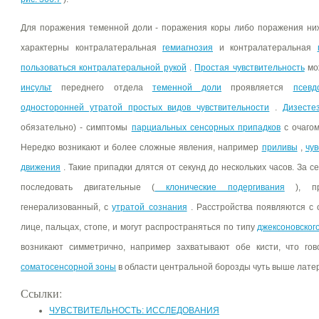
Для поражения теменной доли - поражения коры либо поражения ни
характерны контралатеральная
гемиагнозия
и контралатеральная
пользоваться контралатеральной рукой
.
Простая чувствительность
мо
инсульт
переднего отдела
теменной доли
проявляется
псевд
односторонней утратой простых видов чувствительности
.
Дизесте
обязательно) - симптомы
парциальных сенсорных припадков
с очагом
Нередко возникают и более сложные явления, например
приливы
,
чув
движения
. Такие припадки длятся от секунд до нескольких часов. За 
последовать двигательные (
клонические подергивания
), пр
генерализованный, с
утратой сознания
. Расстройства появляются с 
лице, пальцах, стопе, и могут распространяться по типу
джексоновског
возникают симметрично, например захватывают обе кисти, что гов
соматосенсорной зоны
в области центральной борозды чуть выше лате
Ссылки:
ЧУВСТВИТЕЛЬНОСТЬ: ИССЛЕДОВАНИЯ