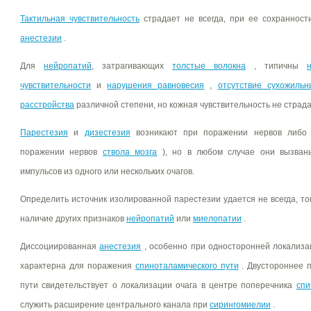
Тактильная чувствительность
страдает не всегда, при ее сохранност
анестезии
.
Для
нейропатий
, затрагивающих
толстые волокна
, типичны
чувствительности
и
нарушения равновесия
,
отсутствие сухожиль
расстройства
различной степени, но кожная чувствительность не страд
Парестезия
и
дизестезия
возникают при поражении нервов либ
поражении нервов
ствола мозга
), но в любом случае они вызван
импульсов из одного или нескольких очагов.
Определить источник изолированной парестезии удается не всегда, то
наличие других признаков
нейропатий
или
миелопатии
.
Диссоциированная
анестезия
, особенно при односторонней локализа
характерна для поражения
спиноталамического пути
. Двустороннее 
пути свидетельствует о локализации очага в центре поперечника
спи
служить расширение центрального канала при
сирингомиелии
.