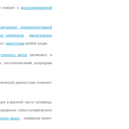
и говорят о
диссоциированной
нарушения проприоцептивной
ных рефлексов
,
двигательные
ает,
дизестезии
крайне редки.
о
спинного мозга
(возможно, и
ы патологическими разрядами
пической диагностике помогает
ции в верхней части туловища,
поражение спиноталамического
нного мозга
, примером может