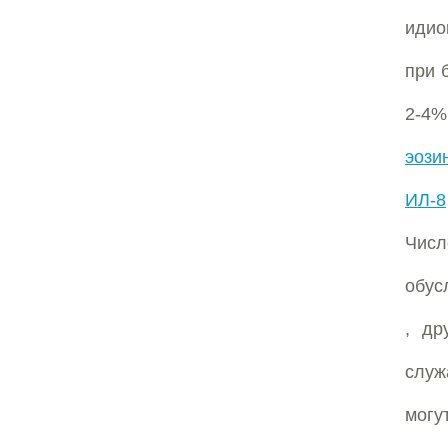
идио
при 
2-
эози
ИЛ-8
Числ
обус
, др
служ
могу