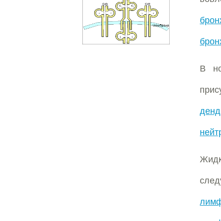
брон
брон
В н
прис
денд
нейт
Жидк
след
лимф