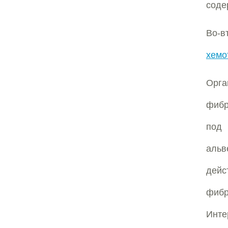
соде
Во-
хемо
Орга
фибр
под
альв
дейс
фибр
Инте