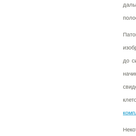
даль
поло
Пато
изоб
до с
начи
свид
клет
комп
Нек