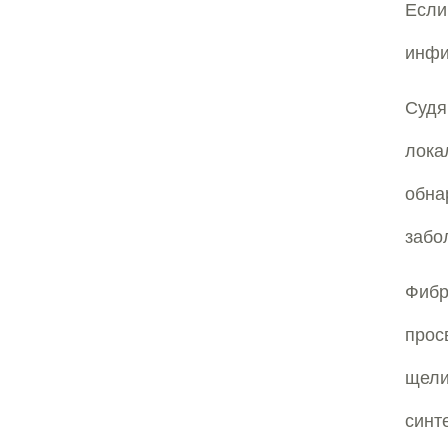
Есл
инфи
Судя
лок
обн
забо
Фибр
прос
щели
синт