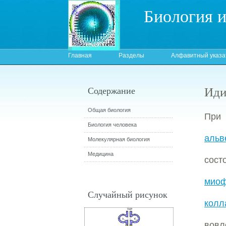
Биология 
Главная
Разделы
Алфавитный указа
Иди
Содержание
Общая биология
При
Биология человека
альв
Молекулярная биология
Медицина
сост
миоф
Случайный рисунок
колл
вов