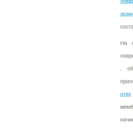
лимф
эози
соста
На с
повр
, о
прил
отек
мемб
начи