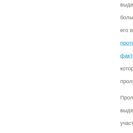
выде
боль
его 
прот
факт
кот
про
Про
выд
уча