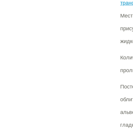
тран
Мест
прис
жидк
Кол
про
Пост
обли
аль
глад