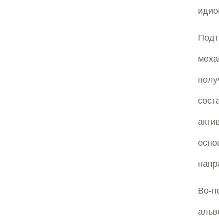
идио
Под
меха
полу
сост
акти
осно
напр
Во-п
аль