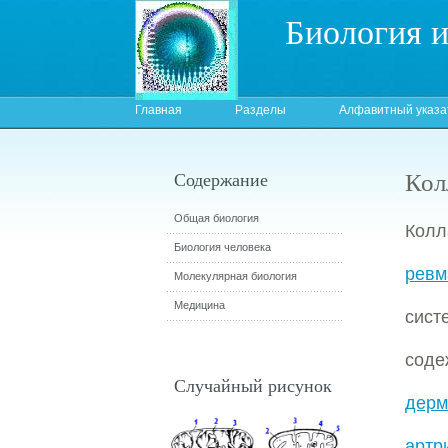
Биология 
Главная
Разделы
Алфавитный указа
Кол
Содержание
Общая биология
Кол
Биология человека
ревм
Молекулярная биология
Медицина
сист
соде
Случайный рисунок
дерм
артр