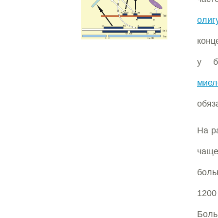
олиг
конц
у 
миел
обяз
На р
чаще
боль
1200
Бол