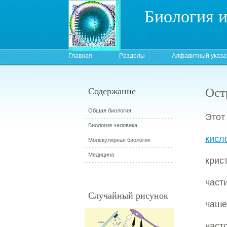
Биология 
Главная
Разделы
Алфавитный указа
Ост
Содержание
Общая биология
Этот
Биология человека
кисл
Молекулярная биология
Медицина
крис
част
Случайный рисунок
чаше
част