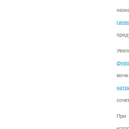
наз
гипе
пред
Уве
фуро
моче
натр
соче
При 
кото