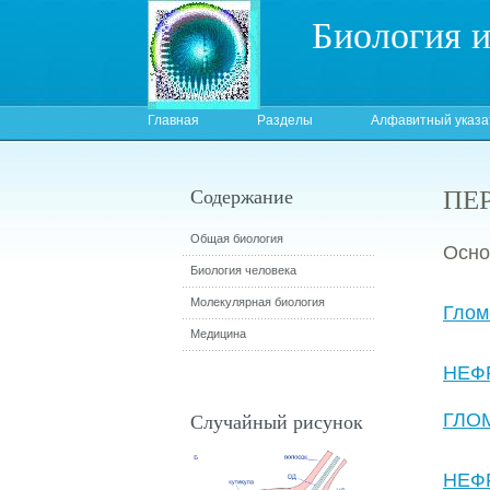
Биология 
Главная
Разделы
Алфавитный указа
ПЕ
Содержание
Общая биология
Осно
Биология человека
Молекулярная биология
Глом
Медицина
НЕФ
Случайный рисунок
ГЛО
НЕФ