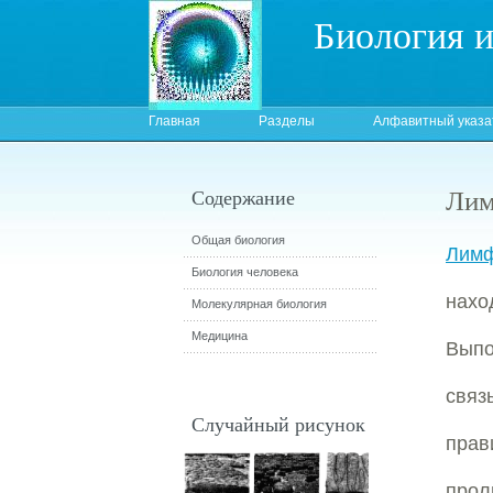
Биология 
Главная
Разделы
Алфавитный указа
Лим
Содержание
Общая биология
Лим
Биология человека
нахо
Молекулярная биология
Медицина
Выпо
связ
Случайный рисунок
пра
прол