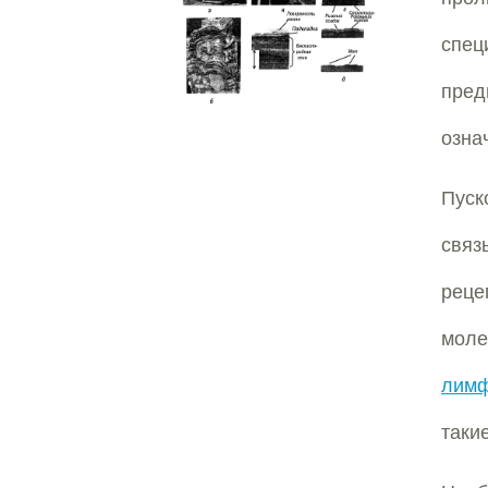
спец
пред
озна
Пуск
свя
реце
мол
лимф
таки