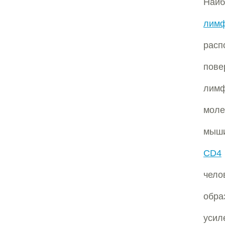
Наи
лимф
рас
пове
лимф
мол
мыши
CD4
чело
обра
усил