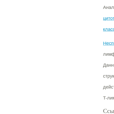
Анал
цито
класс
Несп
лимф
Дан
стру
дейс
T-ли
Ссы