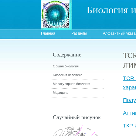
Биология 
Главная
Разделы
Алфавитный указа
TC
Содержание
ЛИ
Общая биология
Биология человека
TCR
Молекулярная биология
хара
Медицина
Полу
Анти
Случайный рисунок
ТКР 