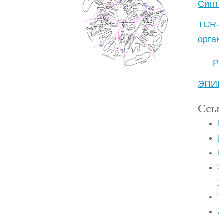
Синт
TCR-
орга
РЕ
ЭПИ
Ссы