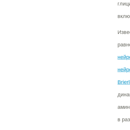
глиц
вклю
Изве
ра
ней
нейр
Brie
дин
амин
в ра