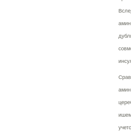
Всл
амин
дубл
совм
инсу
Сра
ами
цер
ишем
уче