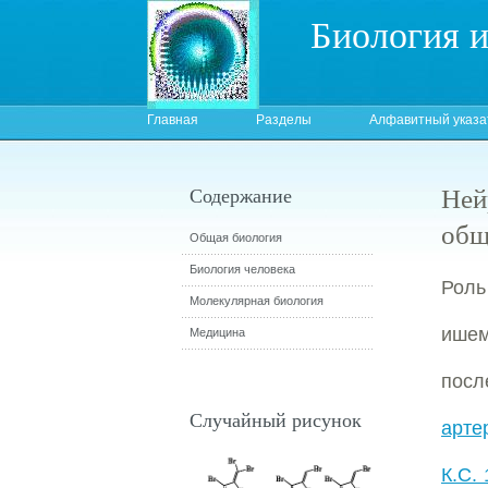
Биология 
Главная
Разделы
Алфавитный указа
Ней
Содержание
общ
Общая биология
Биология человека
Роль
Молекулярная биология
ишем
Медицина
посл
Случайный рисунок
арте
К.С.