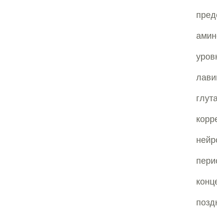
пред
амин
уров
лави
глут
корр
нейр
пери
конц
позд