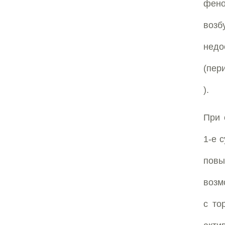
фен
воз
недо
(пер
).
При 
1-е 
пов
возм
с то