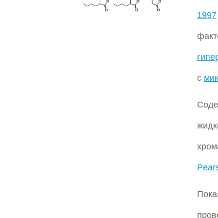
1997
факт
гипе
с
мик
Соде
жидк
хром
Pear
Пок
пров