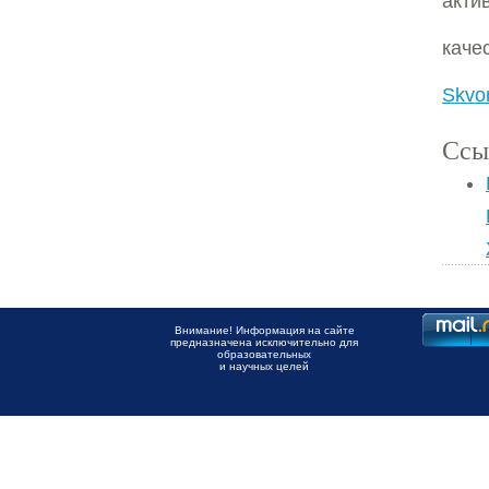
акт
каче
Skvor
Ссы
Внимание! Информация на сайте
предназначена исключительно для
образовательных
и научных целей