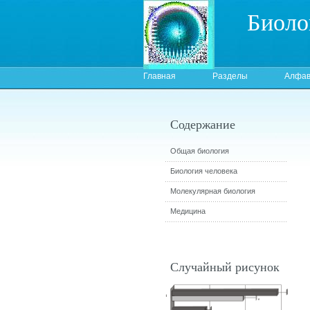
Биоло
Главная
Разделы
Алфав
Содержание
Общая биология
Биология человека
Молекулярная биология
Медицина
Случайный рисунок