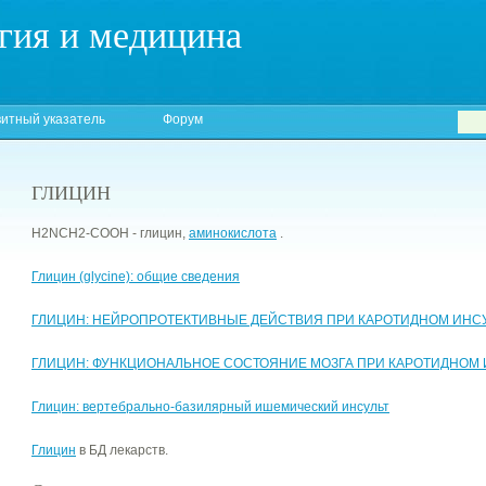
гия и медицина
итный указатель
Форум
ГЛИЦИН
H2NСH2-COOH - глицин,
аминокислота
.
Глицин (glycine): общие сведения
ГЛИЦИН: НЕЙРОПРОТЕКТИВНЫЕ ДЕЙСТВИЯ ПРИ КАРОТИДНОМ ИНС
ГЛИЦИН: ФУНКЦИОНАЛЬНОЕ СОСТОЯНИЕ МОЗГА ПРИ КАРОТИДНОМ 
Глицин: вертебрально-базилярный ишемический инсульт
Глицин
в БД лекарств.