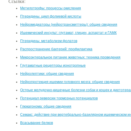
Ссылки:
Метилотрофы: процессы окисления
Птеридины. цикл фолиевой кислоты
Нейромедиаторы (нейротрансмиттеры): общие сведения
Ишемический инсульт: глутамат, глицин, аспартат и ГАМК
Птеридины. метаболизм фолатов
Распространение бактерий: профилактика
Микроэнтеральное питание животных: техника проведения
Глутаматные рецепторы ионотропные
Нейролептики: общие сведения
Нейропротекция ишемии головного мозга: общие сведения
Острые желудочно-кишечные болезни собак и кошек и диетотер
Потенциал реверсии тормозных потенциалов
Глюкагонома: общие сведения
Семакс: действие при вертебрально-базилярном ишемическом и
Всасывание белков