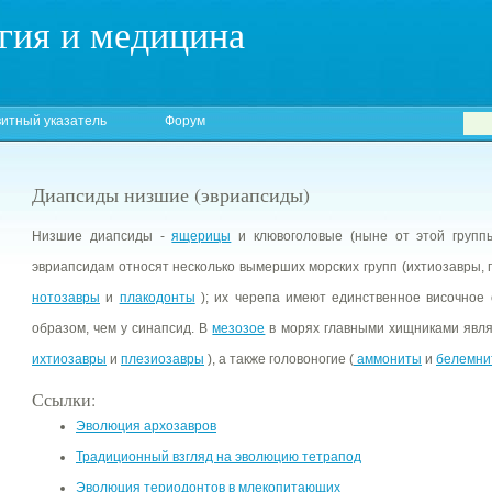
гия и медицина
итный указатель
Форум
Диапсиды низшие (эвриапсиды)
Низшие диапсиды -
ящерицы
и клювоголовые (ныне от этой груп
эвриапсидам относят несколько вымерших морских групп (ихтиозавры,
нотозавры
и
плакодонты
); их черепа имеют единственное височное 
образом, чем у синапсид. В
мезозое
в морях главными хищниками явля
ихтиозавры
и
плезиозавры
), а также головоногие (
аммониты
и
белемни
Ссылки:
Эволюция архозавров
Традиционный взгляд на эволюцию тетрапод
Эволюция териодонтов в млекопитающих