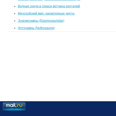
Водная среда в триасе-вотчина рептилий
Мезозойский мир: характерные черты
Эласмозавры (Elasmosauridae)
Нотозавры (Nothosauria)