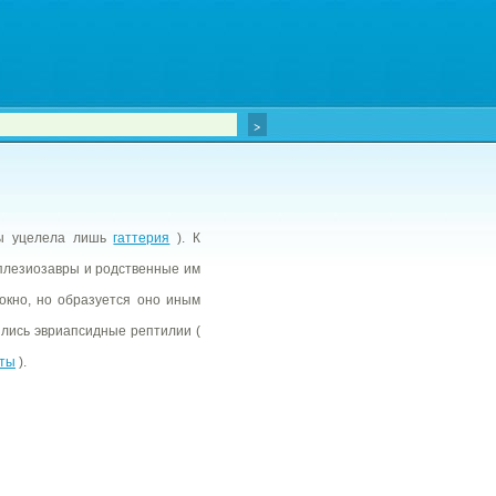
пы уцелела лишь
гаттерия
). К
 плезиозавры и родственные им
окно, но образуется оно иным
лись эвриапсидные рептилии (
ты
).