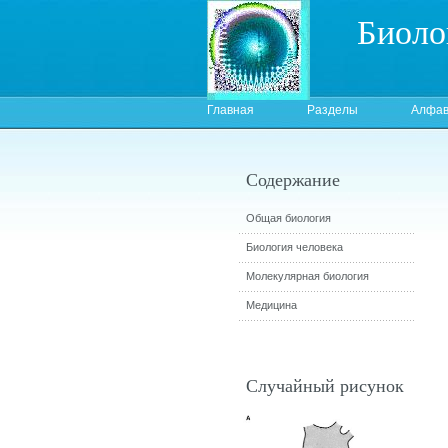
Биоло
Главная
Разделы
Алфав
Содержание
Общая биология
Биология человека
Молекулярная биология
Медицина
Случайный рисунок