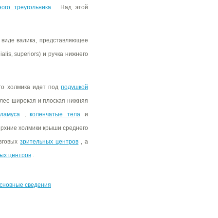
ного треугольника
. Над этой
 виде валика, представляющее
alis, superiors) и ручка нижнего
го холмика идет под
подушкой
лее широкая и плоская нижняя
ламуса
,
коленчатые тела
и
ерхние холмики крыши среднего
зговых
зрительных центров
, а
ых центров
.
 основные сведения