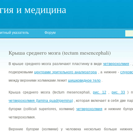
гия и медицина
итный указатель
Форум
Крыша среднего мозга (tectum mesencephali)
В крыше среднего мозга различают пластинку в виде
четверохолмия
.
подкорковыми
центрами зрительного анализатора
, а нижние -
слухов
между верхними холмиками лежит
шишковидное тело
.
Крыша среднего мозга (tectum mesencephali,
рис. 12
,
рис. 33
) п
четверохолмия (lamina quadrigemina)
, которая включает в себя две пар
бугорки (colliculi superiores, холмики)
четверохолмия
и нижние бугорки 
четверохолмия.
Верхние бугорки (холмики) у человека несколько больше нижних