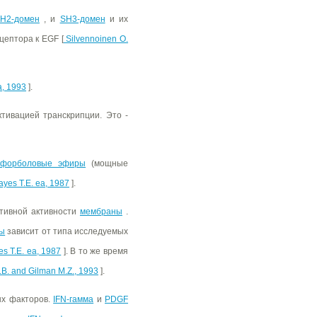
H2-домен
, и
SH3-домен
и их
цептора к EGF [
Silvennoinen O.
a, 1993
].
тивацией транскрипции. Это -
форболовые эфиры
(мощные
yes T.E. ea, 1987
].
тивной активности
мембраны
.
ны
зависит от типа исследуемых
s T.E. ea, 1987
]. В то же время
B. and Gilman M.Z., 1993
].
ых факторов.
IFN-гамма
и
PDGF