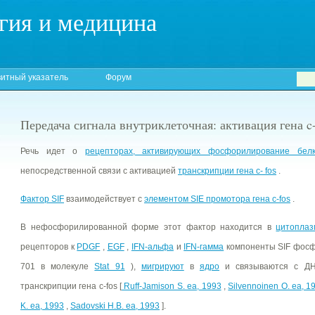
гия и медицина
итный указатель
Форум
Передача сигнала внутриклеточная: активация гена c-
Речь идет о
рецепторах, активирующих фосфорилирование бел
непосредственной связи с активацией
транскрипции гена c- fos
.
Фактор SIF
взаимодействует с
элементом SIE
промотора гена c-fos
.
В нефосфорилированной форме этот фактор находится в
цитоплаз
рецепторов к
PDGF
,
EGF
,
IFN-альфа
и
IFN-гамма
компоненты SIF фосфо
701 в молекуле
Stat 91
),
мигрируют
в
ядро
и связываются с ДНК
транскрипции гена c-fos [
Ruff-Jamison S. ea, 1993
,
Silvennoinen O. ea, 1
K. ea, 1993
,
Sadovski H.B. ea, 1993
].