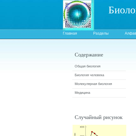
Биоло
Главная
Разделы
Алфав
Содержание
Общая биология
Биология человека
Молекулярная биология
Медицина
Случайный рисунок