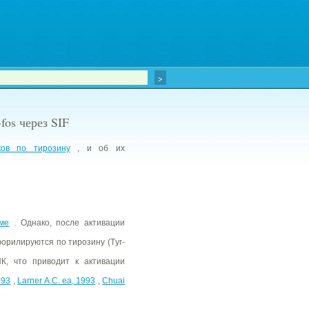
fos через SIF
ков по тирозину
, и об их
ме
. Однако, после активации
рилируются по тирозину (Тyr-
, что приводит к активации
993
,
Larner A.C. ea, 1993
,
Chuai