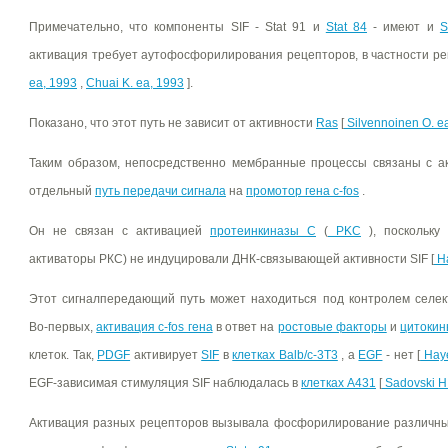
Примечательно, что компоненты SIF - Stat 91 и
Stat 84
- имеют и
S
активация требует аутофосфорилирования рецепторов, в частности ре
ea, 1993
,
Chuai K. ea, 1993
].
Показано, что этот путь не зависит от активности
Ras
[
Silvennoinen O. e
Таким образом, непосредственно мембранные процессы связаны с ак
отдельный
путь передачи сигнала
на
промотор гена c-fos
.
Он не связан с активацией
протеинкиназы С
(
PKC
), поскольку
активаторы РКС) не индуцировали ДНК-связывающей активности SIF [
Ha
Этот сигналпередающий путь может находиться под контролем селек
Во-первых,
активация c-fos гена
в ответ на
ростовые факторы
и
цитоки
клеток. Так,
PDGF
активирует
SIF
в
клетках Balb/c-3T3
, а
EGF
- нет [
Haye
EGF-зависимая стимуляция SIF наблюдалась в
клетках А431
[
Sadovski H.
Активация разных рецепторов вызывала фосфорилирование различн