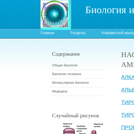
Биология 
Главная
Разделы
Алфавитный указа
НА
Содержание
АМ
Общая биология
Биология человека
АЛК
Молекулярная биология
АЛЬ
Медицина
ТИР
Случайный рисунок
ТИР
ПРО