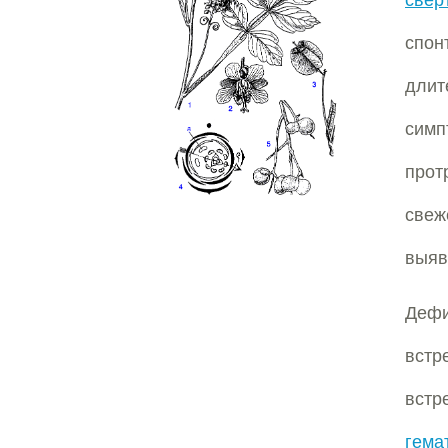
свер
спон
длит
сим
прот
све
выявл
Дефи
встр
вст
гема