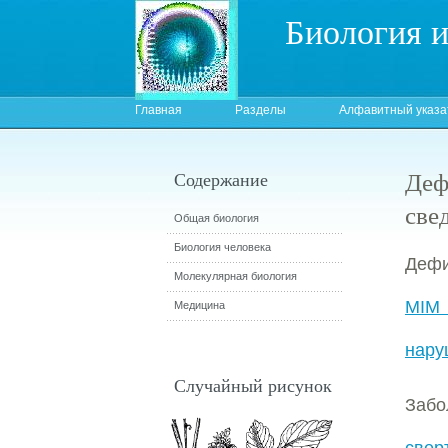
Биология 
Главная
Разделы
Алфавитный указа
Деф
Содержание
све
Общая биология
Биология человека
Дефи
Молекулярная биология
MIM
Медицина
нару
Случайный рисунок
Забо