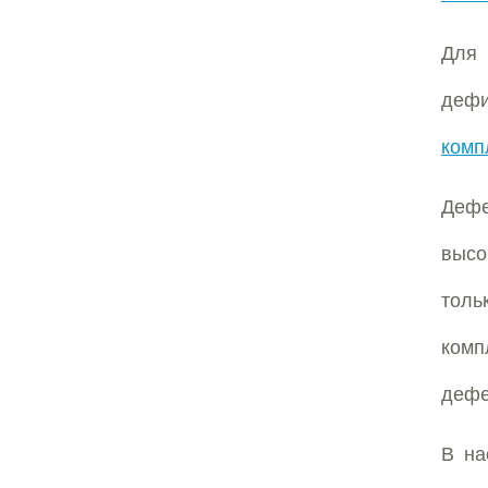
Для 
деф
комп
Деф
выс
толь
ком
дефе
В на