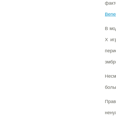
факт
Bene
В мо
X иг
пери
эмбр
Несм
боль
Прав
нену