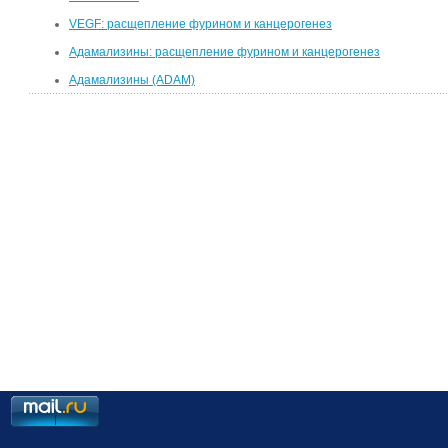
VEGF: расщепление фурином и канцерогенез
Адамализины: расщепление фурином и канцерогенез
Адамализины (ADAM)