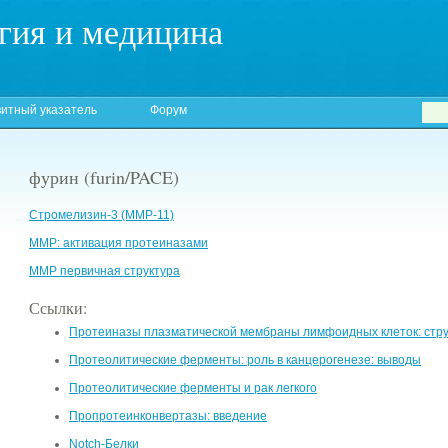
гия и медицина
итный указатель
Форум
фурин (furin/PACE)
Стромелизин-3 (ММP-11)
MMP: активация протеиназами
MMP первичная структура
Ссылки:
Протеиназы плазматической мембраны лимфоидных клеток: стру
Протеолитические ферменты: роль в канцерогенезе: выводы
Протеолитические ферменты и рак легкого
Пропротеинконвертазы: введение
Notch-Белки