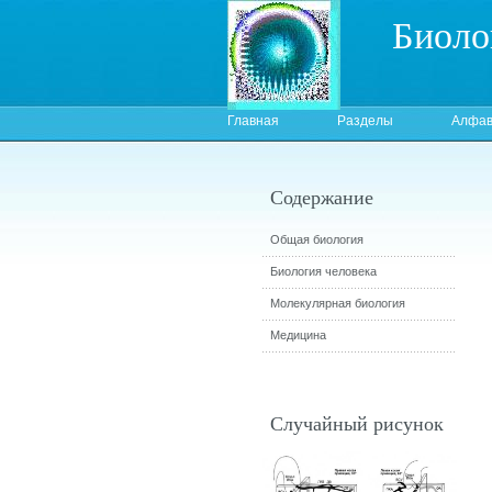
Биоло
Главная
Разделы
Алфав
Содержание
Общая биология
Биология человека
Молекулярная биология
Медицина
Случайный рисунок