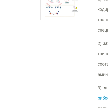
код
тран
спец
2) з
трип
соо
амин
3) д
рибо