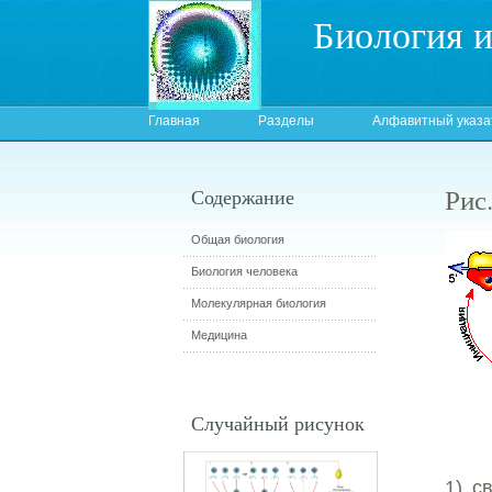
Биология 
Главная
Разделы
Алфавитный указа
Рис
Содержание
Общая биология
Биология человека
Молекулярная биология
Медицина
Случайный рисунок
1) с