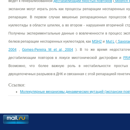
ведет к генерализованной
дестабилизации простых повторов
(
Modrich P
экспансии могут играть роль как процессы репарации неспаренных ну
репарации. В первом случае мишенью репарационных процессов б
нуклеотиды в области шпилек, а во втором - нарушения вторичной ст
Получены экспериментальные данные о вовлеченности в процесс эксп
белков репарации неспаренных нуклеотидов, как
MSH2
и
Mut L
(
Savorae
2004
,
Gomes-Pereira M et al, 2004
). В то же время недостаточ
дестабилизации повторов в локусе миотонической дистрофии и
FR
Возможно, что более важную роль в нестабильности простых 
двухцепочечных разрывов в ДНК и связанная с этой репарацией генети
Ссылки:
Молекулярные механизмы динамических мутаций (экспансии пов