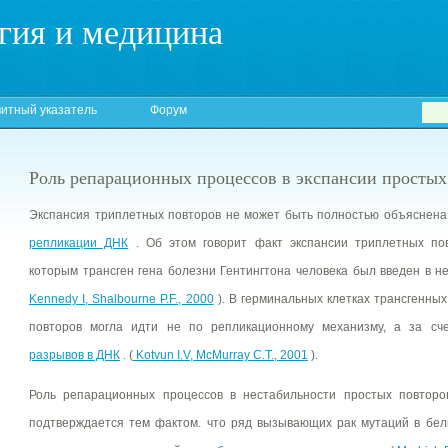
гия и медицина
итный указатель
Форум
Роль репарационных процессов в экспансии простых
Экспансия триплетных повторов не может быть полностью объяснен
репликации ДНК
. Об этом говорит факт экспансии триплетных по
которым трансген гена болезни Гентингтона человека был введен в н
Kennedy I, Shalbourne P.F., 2000
). В герминальных клетках трансгенны
повторов могла идти не по репликационному механизму, а за с
разрывов в ДНК
. (
Kotvun I.V, McMurray C.T., 2001
).
Роль репарационных процессов в нестабильности простых повторо
подтверждается тем фактом. что ряд вызывающих рак мутаций в бел