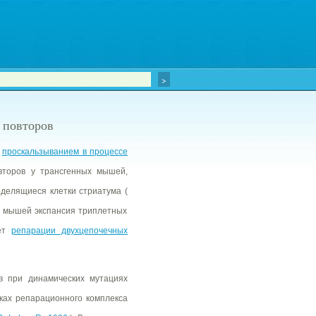
 повторов
а
проскальзыванием в процессе
второв у трансгенных мышей,
еделящиеся клетки стриатума (
х мышей экспансия триплетных
чет
репарации двухцепочечных
в при динамических мутациях
ках репарационного комплекса