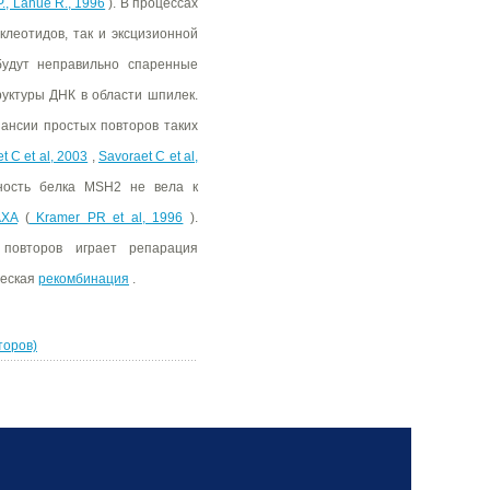
., Lahue R., 1996
). В процессах
клеотидов, так и эксцизионной
удут неправильно спаренные
руктуры ДНК в области шпилек.
ансии простых повторов таких
t C et al, 2003
,
Savoraet C et al,
ность белка MSH2 не вела к
AXA
(
Kramer PR et al, 1996
).
повторов играет репарация
ческая
рекомбинация
.
торов)