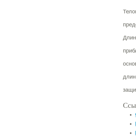
Тело
пре
Дли
приб
осно
длин
защи
Ссы