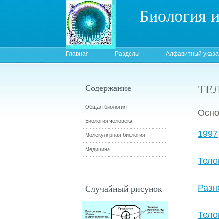
Биология 
Главная
Разделы
Алфавитный указа
ТЕ
Содержание
Общая биология
Осно
Биология человека
1997
Молекулярная биология
Медицина
Тело
Случайный рисунок
Разн
Тело