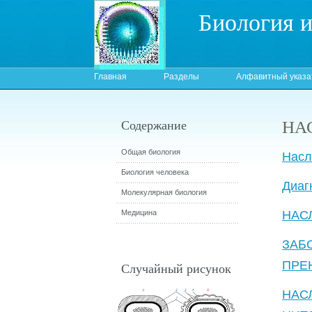
Биология 
Главная
Разделы
Алфавитный указа
НА
Содержание
Общая биология
Насл
Биология человека
Диаг
Молекулярная биология
Медицина
НАС
ЗА
ПРЕ
Случайный рисунок
НА