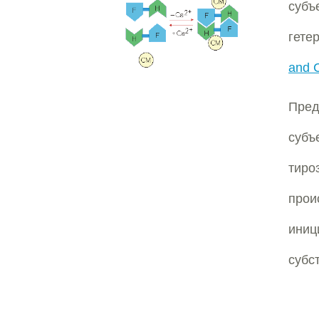
субъ
гете
and C
Пред
суб
тиро
прои
иниц
субс