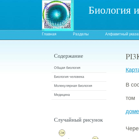
Биология 
Главная
Разделы
Алфавитный указа
PI3
Содержание
Общая биология
Карт
Биология человека
В со
Молекулярная биология
Медицина
том
доме
Случайный рисунок
Чер