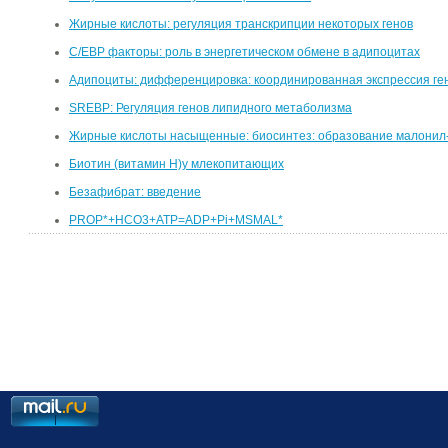
Жирные кислоты: регуляция транскрипции некоторых генов
C/EBP факторы: роль в энергетическом обмене в адипоцитах
Адипоциты: дифференцировка: координированная экспрессия ге
SREBP: Регуляция генов липидного метаболизма
Жирные кислоты насыщенные: биосинтез: образование малонил
Биотин (витамин H)у млекопитающих
Безафибрат: введение
PROP*+HCO3+ATP=ADP+Pi+MSMAL*