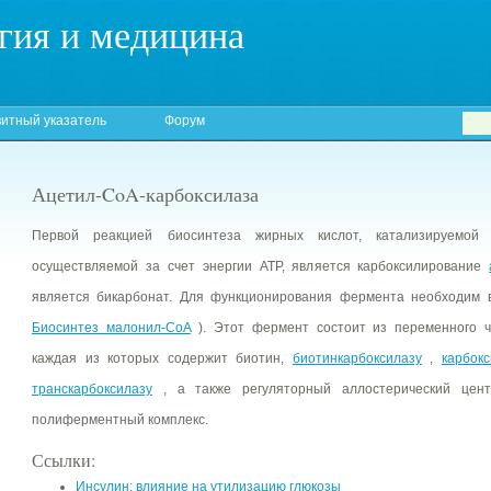
гия и медицина
итный указатель
Форум
Ацетил-CoA-карбоксилаза
Первой реакцией биосинтеза жирных кислот, катализируемой 
осуществляемой за счет энергии ATP, является карбоксилирование
является бикарбонат. Для функционирования фермента необходим
Биосинтез малонил-CoA
). Этот фермент состоит из переменного ч
каждая из которых содержит биотин,
биотинкарбоксилазу
,
карбок
транскарбоксилазу
, а также регуляторный аллостерический центр
полиферментный комплекс.
Ссылки:
Инсулин: влияние на утилизацию глюкозы