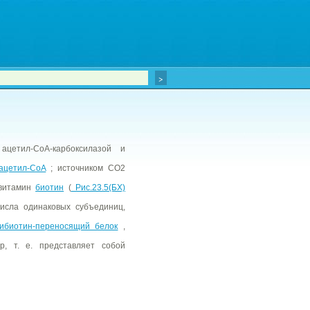
ацетил-CoA-карбоксилазой и
ацетил-CoA
; источником CO2
 витамин
биотин
(
Рис.23.5(БХ)
исла одинаковых субъединиц,
сибиотин-переносящий белок
,
, т. е. представляет собой