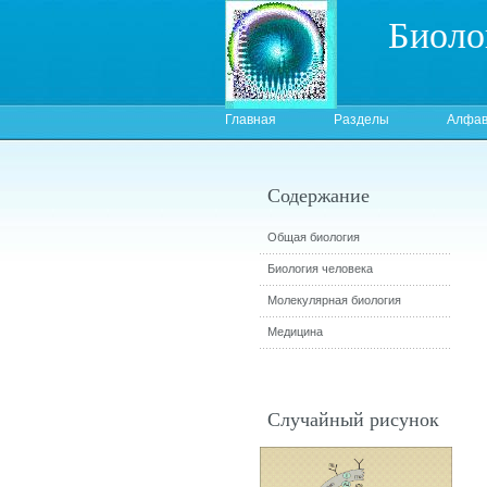
Биоло
Главная
Разделы
Алфав
Содержание
Общая биология
Биология человека
Молекулярная биология
Медицина
Случайный рисунок