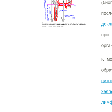
(био
посл
докл
при 
орга
К мо
обра
цито
хелп
лим