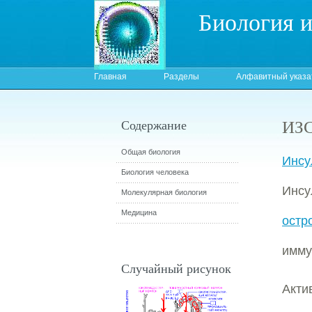
Биология 
Главная
Разделы
Алфавитный указа
ИЗС
Содержание
Общая биология
Инсу
Биология человека
Инсу
Молекулярная биология
Медицина
остр
имму
Случайный рисунок
Акт