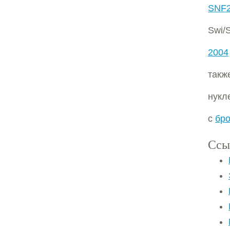
SNF
Swi/S
2004
такж
нукл
с
бр
Ссы