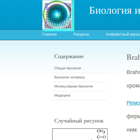
Биология 
Главная
Разделы
Алфавитный указа
Bra
Содержание
Общая биология
Bra
Биология человека
хром
Молекулярная биология
Медицина
Рем
ферм
Случайный рисунок
ним 