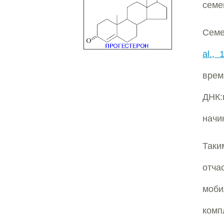
семе
Семе
al., 
врем
ДНК:
начи
Таки
отча
моби
комп