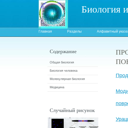
Биология 
Главная
Разделы
Алфавитный указа
ПР
Содержание
ПО
Общая биология
Биология человека
Прод
Молекулярная биология
Медицина
Моди
повр
Случайный рисунок
Урац