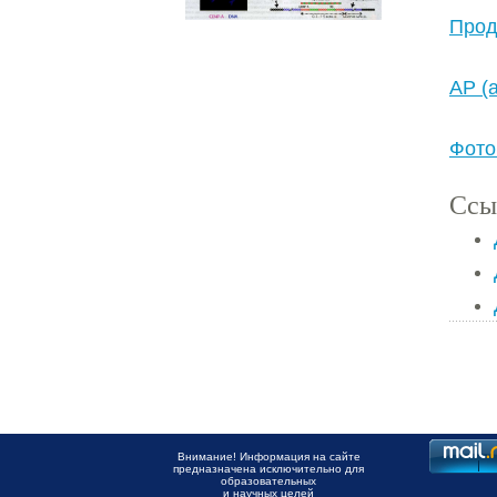
Прод
AP (
Фото
Ссы
Внимание! Информация на сайте
предназначена исключительно для
образовательных
и научных целей