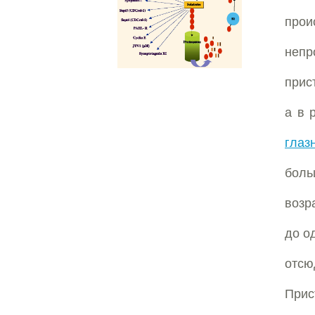
прои
непр
прис
а в 
глаз
боль
возр
до о
отсю
Прис