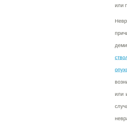
или 
Невр
при
деми
ство
опух
возн
или 
слу
нев