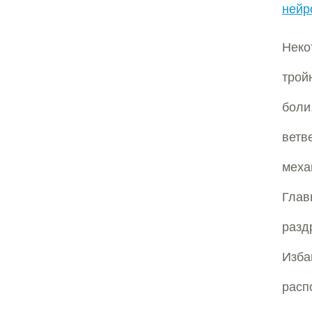
нейр
Нек
трой
боли
ветв
меха
Глав
разд
Изб
расп