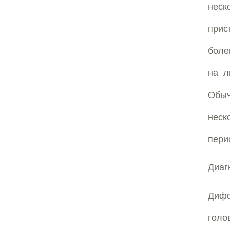
неск
прис
боле
на л
Обыч
неск
пери
Диаг
Диф
голо