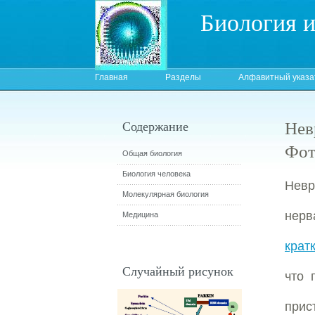
Биология 
Главная
Разделы
Алфавитный указа
Нев
Содержание
Фот
Общая биология
Биология человека
Невр
Молекулярная биология
нерв
Медицина
крат
Случайный рисунок
что 
при