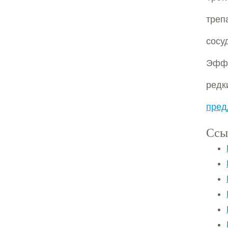
треп
сосу
Эффе
редк
пред
Ссы