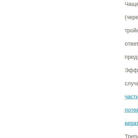
Чаще
(чер
трой
отв
пре
Эффе
случ
част
поте
кера
Трет