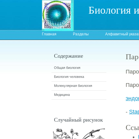
Биология 
Главная
Разделы
Алфавитный указа
Пар
Содержание
Общая биология
Паро
Биология человека
Пар
Молекулярная биология
Медицина
эндо
-
Sta
Случайный рисунок
Ссы