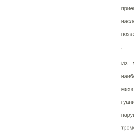
прие
нас
позв
.
Из м
наиб
мех
гуа
нар
тром