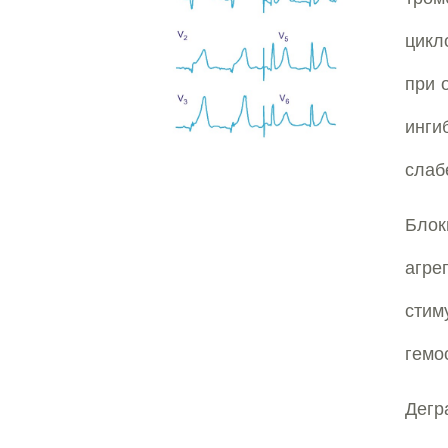
цикл
при 
инги
слаб
Блок
агр
стим
гемо
Дегр