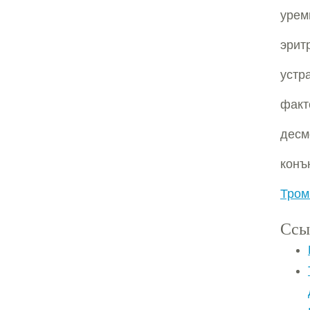
урем
эрит
устр
факт
десм
конъ
Тром
Ссы