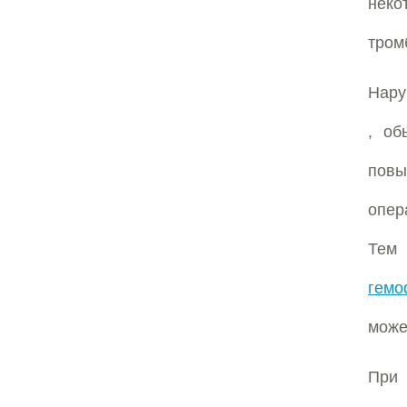
неко
тром
Нару
, о
повы
опер
Тем 
гемо
може
При 