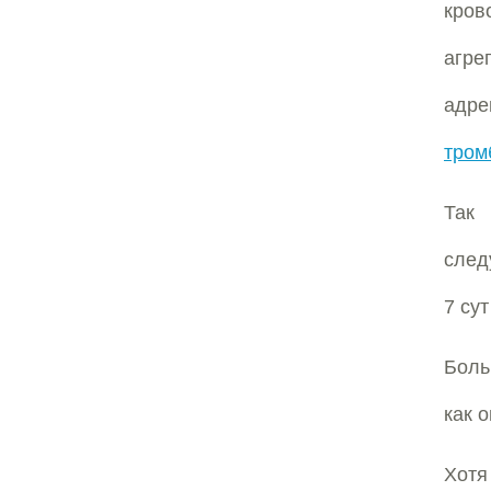
кро
агре
адре
тром
Так 
след
7 су
Боль
как 
Хотя