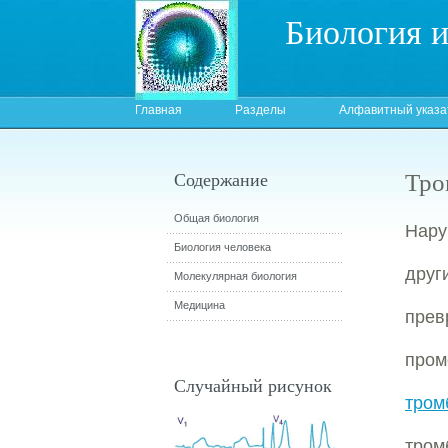
Биология 
Главная
Разделы
Алфавитный указа
Тро
Содержание
Общая биология
Нару
Биология человека
дру
Молекулярная биология
Медицина
пр
пром
Случайный рисунок
тром
тром