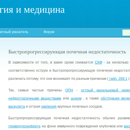
гия и медицина
итный указатель
Форум
Быстропрогрессирующая почечная недостаточность
В зависимости от того, в какие сроки снижается
СКФ
- за несколько
соответственно острую и быстропрогрессирующую почечную недостат
различать потому, что они возникают по разным причинам (
табл. 268.1
)
Так, самые частые причины
ОПН
-
острый канальцевый некр
нефротоксичными веществами
или
шоком
, а также
обструкция моче
васкулита
и острая
окклюзия
крупных почечных сосудов.
Быстропрогрессирующая почечная недостаточность обычно разви
гломерулонефрите
на фоне иммунного повреждения клубочков или
вас