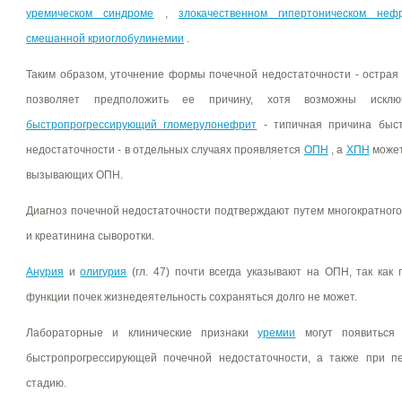
уремическом синдроме
,
злокачественном гипертоническом неф
смешанной криоглобулинемии
.
Таким образом, уточнение формы почечной недостаточности - острая
позволяет предположить ее причину, хотя возможны искл
быстропрогрессирующий гломерулонефрит
- типичная причина быст
недостаточности - в отдельных случаях проявляется
ОПН
, а
ХПН
может
вызывающих ОПН.
Диагноз почечной недостаточности подтверждают путем многократног
и креатинина сыворотки.
Анурия
и
олигурия
(гл. 47) почти всегда указывают на ОПН, так как
функции почек жизнедеятельность сохраняться долго не может.
Лабораторные и клинические признаки
уремии
могут появиться 
быстропрогрессирующей почечной недостаточности, а также при 
стадию.