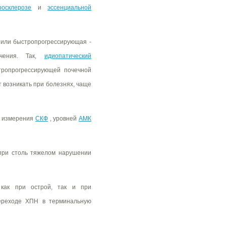
росклерозе
и
эссенциальной
 или быстропрогрессирующая -
ючения. Так,
идиопатический
ропрогрессирующей почечной
 возникать при болезнях, чаще
о измерения
СКФ
, уровней
АМК
 при столь тяжелом нарушении
как при острой, так и при
переходе ХПН в терминальную