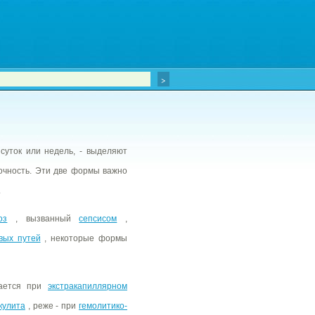
 суток или недель, - выделяют
очность. Эти две формы важно
.
оз
, вызванный
сепсисом
,
вых путей
, некоторые формы
вается при
экстракапиллярном
кулита
, реже - при
гемолитико-