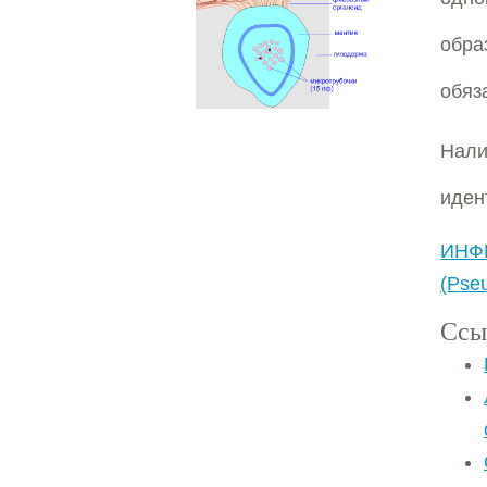
обра
обяз
Нал
иден
ИН
(Pse
Ссы