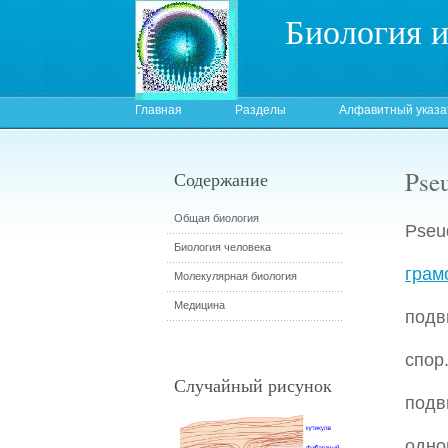
Биология 
Главная
Разделы
Алфавитный указа
Pse
Содержание
Общая биология
Pseu
Биология человека
грам
Молекулярная биология
Медицина
подв
спор
Случайный рисунок
подв
одно