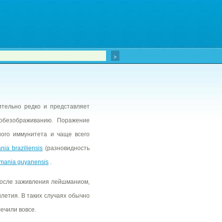
ительно редко и представляет
обезображиванию. Поражение
ного иммунитета и чаще всего
nia braziliensis
(разновидность
mania guyanensis
.
 после заживления лейшманиом,
илетия. В таких случаях обычно
ечили вовсе.