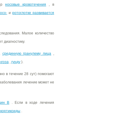
мер
носовые кровотечения
, в
осо-
и
ротоглотке развивается
следования. Малое количество
т диагностику.
,
срединную гранулему лица
,
нгоза
,
гунду
).
вно в течение 28 сут) помогают
 заболевания лечение может не
цин В
. Если в ходе лечения
окортикоиды
.