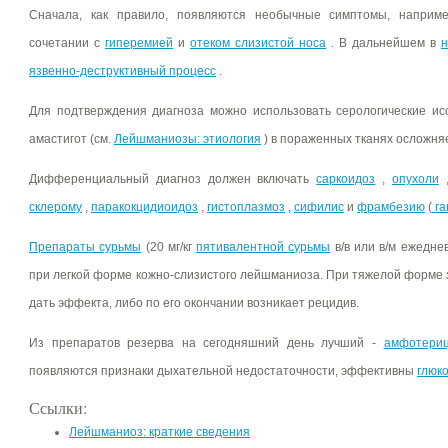
Сначала, как правило, появляются необычные симптомы, напри
сочетании с
гиперемией
и
отеком слизистой носа
. В дальнейшем в
н
язвенно-деструктивный процесс
.
Для подтверждения диагноза можно использовать серологические ис
амастигот (см.
Лейшманиозы: этиология
) в пораженных тканях осложняе
Дифференциальный диагноз должен включать
саркоидоз
,
опухоли
склерому
,
паракокцидиоидоз
,
гистоплазмоз
,
сифилис
и
фрамбезию
(
га
Препараты сурьмы
(20 мг/кг
пятивалентной сурьмы
в/в или в/м ежедне
при легкой форме кожно-слизистого лейшманиоза. При тяжелой форме
дать эффекта, либо по его окончании возникает рецидив.
Из препаратов резерва на сегодняшний день лучший -
амфотери
появляются признаки дыхательной недостаточности, эффективны
глюк
Ссылки:
Лейшманиоз: краткие сведения