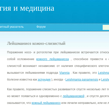
гия и медицина
итный указатель
Форум
Лейшманиоз кожно-слизистый
Поражение носо- и ротоглотки при лейшманиозе встречается относ
собой осложнение
кожного лейшманиоза
, способное привести к 
слизистой возникает независимо от наличия специфического клеточ
вызывается лейшманиями подрода
Viannia
. Как правило, это
Leishma
болезни известна как
эспундия
), иногда -
Leishmania panamensis
и
Leish
Как правило, поражение слизистых развивается спустя несколько лет
но может появиться и одновременно с
лейшманиомой
, и спустя десят
оказывается, что
кожный лейшманиоз
или лечили неправильно, или не л