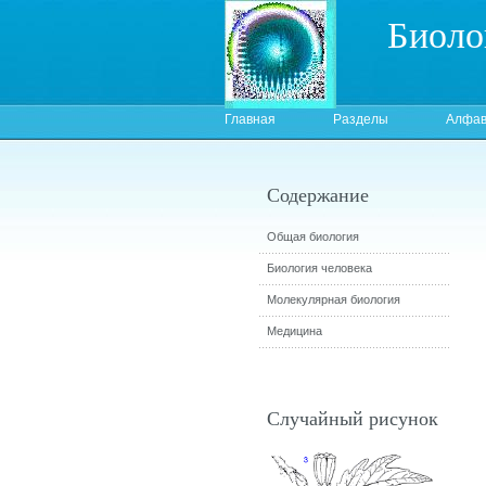
Биоло
Главная
Разделы
Алфав
Содержание
Общая биология
Биология человека
Молекулярная биология
Медицина
Случайный рисунок