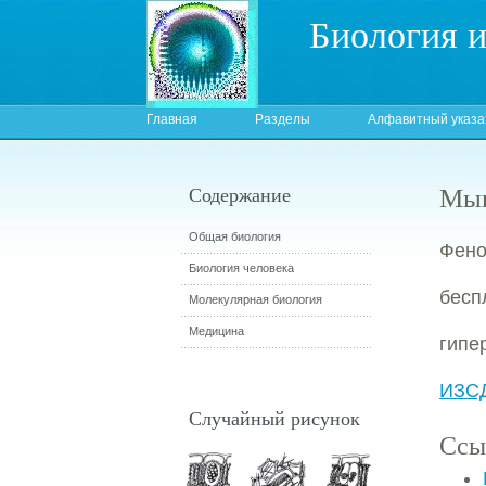
Биология 
Главная
Разделы
Алфавитный указа
Мыш
Содержание
Общая биология
Фено
Биология человека
бес
Молекулярная биология
Медицина
гипе
ИЗСД
Случайный рисунок
Ссы