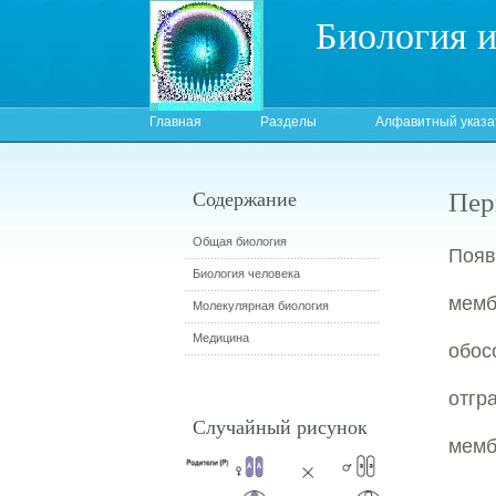
Биология 
Главная
Разделы
Алфавитный указа
Пер
Содержание
Общая биология
Поя
Биология человека
мемб
Молекулярная биология
Медицина
обос
отгр
Случайный рисунок
мемб