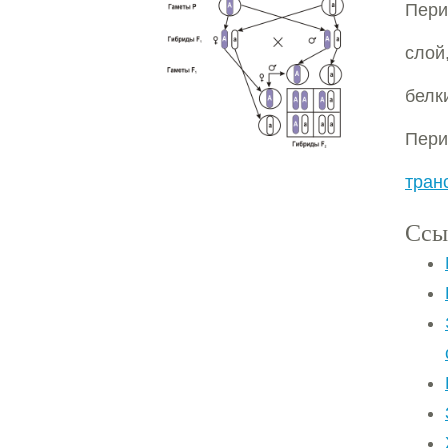
Пери
слой
бел
Пер
тран
Ссы