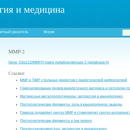
гия и медицина
итный указатель
Форум
MMP-2
Gene: [16q122/MMP2] matrix metalloproteinase 2 (gelatinase A)
Ссылки:
MMP и TIMP у больных диабетом с диабетической нефропатией
Гликозилирование белков внеклеточного матрикса и патологии п
Матриксные металлопротеиназы: экспрессия и канцерогенез
Протеолитические ферменты: роль в канцерогенезе: выводы
Глюкоза подавляет синтез MMP и стимулирует синтез коллагена 
Протеолитические ферменты и рак легкого
Пропротеинконвертазы: экспрессия и канцерогенез