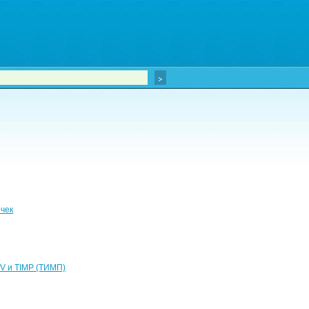
очек
IV и TIMP (ТИМП)