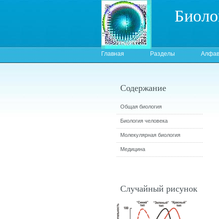
Биоло
Главная
Разделы
Алфав
Содержание
Общая биология
Биология человека
Молекулярная биология
Медицина
Случайный рисунок