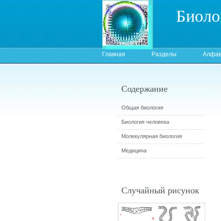
Биоло
Главная
Разделы
Алфав
Содержание
Общая биология
Биология человека
Молекулярная биология
Медицина
Случайный рисунок