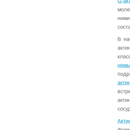
G-ак
моле
ними
сост
В на
акти
клас
немы
подр
акти
встр
акти
сосу
Акти
функ