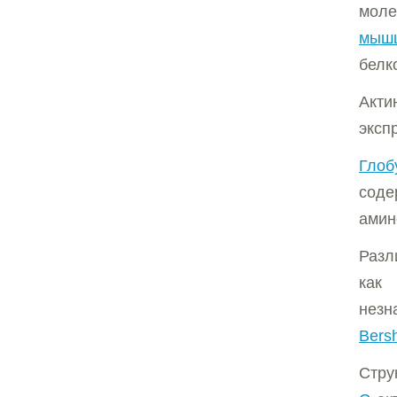
моле
мыш
белк
Акти
эксп
Глоб
соде
амин
Разл
как
незн
Bersh
Стру