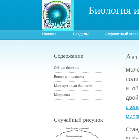
Биология 
Главная
Разделы
Алфавитный указа
Акт
Содержание
Общая биология
Моле
Биология человека
поли
Молекулярная биология
и об
Медицина
двой
скел
миоз
Случайный рисунок
Стан
высу