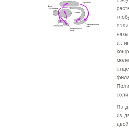
раст
глоб
поли
наз
акти
конф
мол
отще
фила
Поли
соли
По д
из д
двой